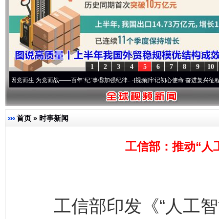
1
2
3
4
5
6
7
8
9
10
 为党而战——百年“纪”事⑧加强纪律..
·[视频]
牢记初心使命 奋进复兴征程丨“转折之城”
首页
»
时事新闻
工信部：推动“人
工信部印发《“人工智能