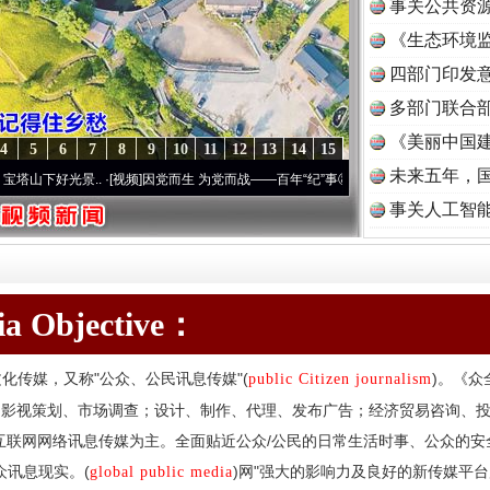
事关公共资
《生态环境监
读
四部门印发
多部门联合部
《美丽中国建
4
5
6
7
8
9
10
11
12
13
14
15
未来五年，
光景..
·[视频]
因党而生 为党而战——百年“纪”事⑧加强纪律..
·[视频]
牢记初心使命 奋进
事关人工智
dia Objective：
化传媒，又称"公众、公民讯息传媒"(
)。《众
public Citizen journalism
、影视策划、市场调查；设计、制作、代理、发布广告；经济贸易咨询、
互联网网络讯息传媒为主。全面贴近公众/公民的日常生活时事、公众的
众讯息现实。(
)网"强大的影响力及良好的新传媒平
global public media