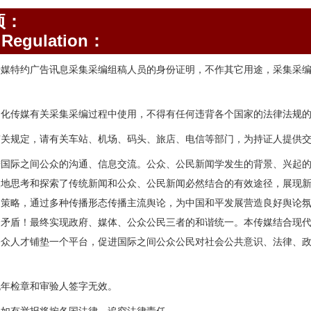
项：
Regulation：
传媒特约广告讯息采集采编组稿人员的身份证明，不作其它用途，采集采
。
文化传媒有关采集采编过程中使用，不得有任何违背各个国家的法律法规
有关规定，请有关车站、机场、码头、旅店、电信等部门，为持证人提供
进国际之间公众的沟通、信息交流。公众、公民新闻学发生的背景、兴起
次地思考和探索了传统新闻和公众、公民新闻必然结合的有效途径，展现
和策略，通过多种传播形态传播主流舆论，为中国和平发展营造良好舆论
会矛盾！最终实现政府、媒体、公众公民三者的和谐统一。本传媒结合现
公众人才铺垫一个平台，促进国际之间公众公民对社会公共意识、法律、
无年检章和审验人签字无效。