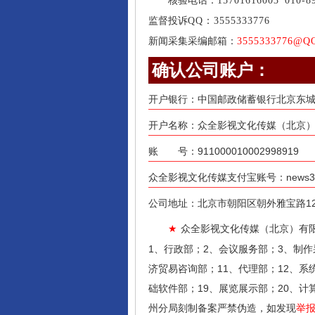
核验电话：
15701616003
010-8
监督投诉
QQ：3555333776
新闻采集采编邮箱：
3555333776@Q
确认公司账户：
开户银行：中国邮政储蓄银行北京东
开户名称：众全影视文化传媒（北京）
账 号：911000010002998919
众全影视文化传媒支付宝账号：news31@
公司地址：北京市朝阳区朝外雅宝路12号
众全影视文化传媒（北京）有
★
1、行政部；2、会议服务部；3、制作
济贸易咨询部；11、代理部；12、系
础软件部；19、展览展示部；20、计
州分局刻制备案严禁伪造，如发现
举