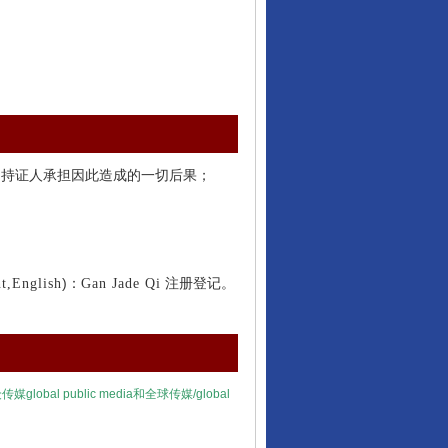
由持证人承担因此造成的一切后果；
)：
注册登记。
nt,English
Gan Jade Qi
众传媒
global public media
和全球传媒/
global