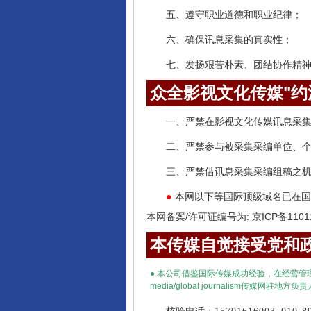
五、遵守职业道德和职业纪律；
六、确保讯息采集的真实性；
七、发扬艰苦朴素、团结协作精
众全影视文化传媒"约
一、严禁在影视文化传媒讯息采
二、严禁参与被采集采编单位、
三、严禁借讯息采集采编组稿之
本网以下等国际顶级域名已在国
●
本网备案/许可证编号为: 京ICP备1101
本传媒自觉接受党和政
●
本公司借鉴国际传媒成功经验，在经营管
media
/
global journalism
传媒网驻地方负责