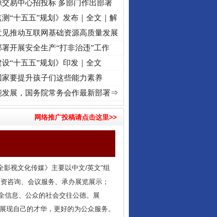
源交易中心招投标 多部门作出部署
测“十五五”规划》发布｜全文｜解
意见推动互联网基础资源高质量发展
署开展安全生产“打非治违”工作
设“十五五”规划》印发｜全文
国家要提升孩子们这些能力素养
复兴征程丨“转折之城”激荡..
·[视频]
牢记初心使命 奋进复兴征程丨红船起航处 潮起..
能发展，国务院常务会作最新部署⇒
网络推广投稿请点击这里>>
全影视文化传媒》主要以中文/英文"组
投资咨询、会议服务、承办展览展示；
安全信息、公众的社会交往公德。展
台展现自己的才华，更好的为公众服务。