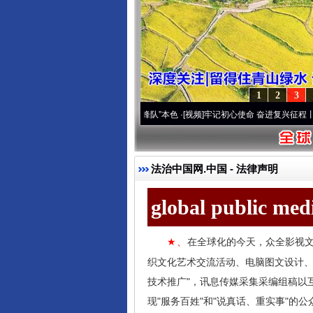
1
2
3
域高原..
·[视频]
永葆“两个先锋队”本色
·[视频]
牢记初心使命 奋进复兴征程丨宝塔山下好
法治中国网.中国
- 法律声明
global public me
在全球化的今天，众全影视文
★、
织文化艺术交流活动、电脑图文设计
技术推广"，讯息传媒采集采编组稿以
现"服务百姓"和"说真话、重实事"的公