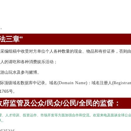
神。
法三章"
集采编组稿中收受对方单位个人各种数量的现金、物品和有价证券，否则
个人的请吃和各种消费娱乐活动；
机游山玩水及参与赌博。
际顶级域名数据库中记录。域名(
)：域名注册人(
Domain Name
Registra
1765号。
府监管及公众/民众/公民/全民的监督：
理、人才培训、投资运作、市场开发等方面加强合作和交流。欢迎来电及面谈全球公
人。