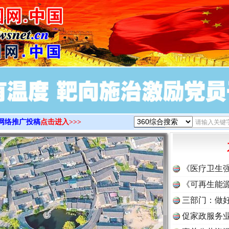
>
网络推广投稿
点击进入>>>
《医疗卫生
《可再生能源
三部门：做好
促家政服务业