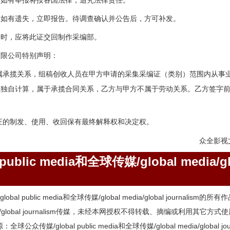
，如有举报将按各国法律，追究法律责任。
，如有遗失，立即报告。待调查确认并公告后，方可补发。
开时，应将此证交回制作采编部。
有限公司特别声明：
属承揽关系，组稿创收人员在甲方申请的采集采编证（类别）范围内从事
员独自计算，属于承揽合同关系，乙方与甲方不属于劳动关系。乙方签字
证的制发、使用、收回保有最终解释权和决定权。
众全影视
blic media和全球传媒/global media/gl
l public media和全球传媒/global media/global journalis
l media/global journalism传媒，未经本网授权不得转载、摘编或利
媒/global public media和全球传媒/global media/global