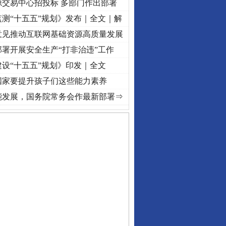
源交易中心招投标 多部门作出部署
测“十五五”规划》发布｜全文｜解
意见推动互联网基础资源高质量发展
署开展安全生产“打非治违”工作
设“十五五”规划》印发｜全文
国家要提升孩子们这些能力素养
·[视频]
牢记初心使命 奋进复兴征程丨“转折之城”激荡..
·[视频]
牢记初心使命 奋进复兴征
能发展，国务院常务会作最新部署⇒
私家车群死群伤事故多发..
守，一别两宽：这场老年..
条伤亲情 巡回调解促和..
保费，离婚时为何要分走一..
誉，不得录用为公务员