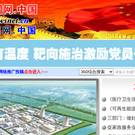
>
网络推广投稿
点击进入>>>
《医疗卫生
《可再生能源
三部门：做好
促家政服务业