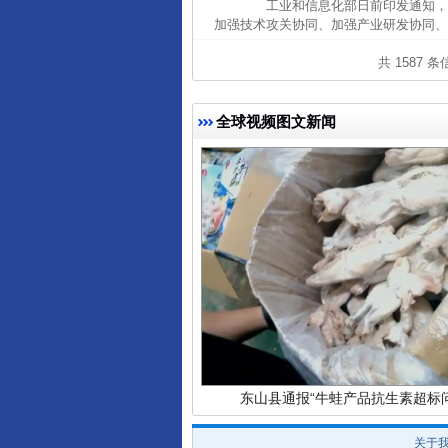
工业和信息化部日前印发通知，组
加强技术攻关协同、加强产业研发协同、
共 1587 
全球视频图文新闻
完善运行机制助力责任有效落
东山县通报“牛蛙产品抗生素超标问
关于