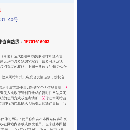
号
1140号
法律咨询热线：
15701616003
（单位）造成伤害和损失的法律和经济责
若无意中涉及到您的权益，请及时联系我
从数据变化看反腐深化
权拥有者的权益。中国公共传媒/中国公众传
、健康网站和报刊电视台友情链接，授权合
信息泄漏或其他原因导致的个人信息泄漏；
⑶
毒侵入或政府管制而造成的暂时性网站关闭
明的使用方式或免责情形；
⑺
你在本网站留
您的行为而直接或间接引起的法律责任，与
合作伙伴的网站上使用你留言在本网站内容和反
权在网站内转载或修改引用。但未经本网授
源于：XXXXXXX网”。违反上述声明者，