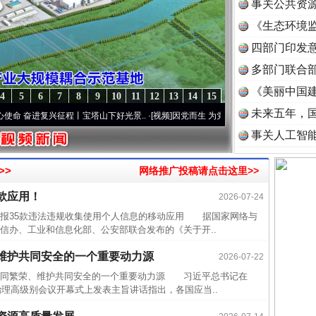
事关公共资
《生态环境监
读
四部门印发
多部门联合部
《美丽中国建
4
5
6
7
8
9
10
11
12
13
14
15
未来五年，
奋进复兴征程丨宝塔山下好光景..
·[视频]
因党而生 为党而战——百年“纪”事⑧加强纪律..
事关人工智
>>
网络推广投稿请点击这里>>
款应用！
2026-07-24
近期涉
通报35款违法违规收集使用个人信息的移动应用 据国家网络与
信办、工业和信息化部、公安部联合发布的《关于开..
半生相
一纸欠
维护共同安全的一个重要动力源
2026-07-22
26万
同繁荣、维护共同安全的一个重要动力源 习近平总书记在
治理高级别会议开幕式上发表主旨讲话指出，各国应当..
杨天