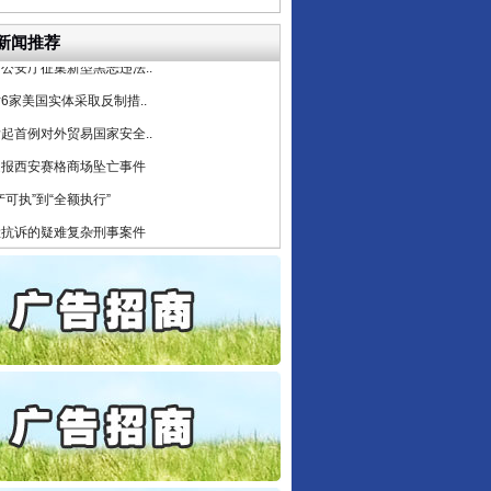
目出狱后办书院暴力管教..
公安厅征集新型黑恶违法..
新闻推荐
6家美国实体采取反制措..
起首例对外贸易国家安全..
通报西安赛格商场坠亡事件
产可执”到“全额执行”
检抗诉的疑难复杂刑事案件
5死1伤，四川省安委会挂..
私家车群死群伤事故多发..
守，一别两宽：这场老年..
条伤亲情 巡回调解促和..
保费，离婚时为何要分走一..
誉，不得录用为公务员
目出狱后办书院暴力管教..
公安厅征集新型黑恶违法..