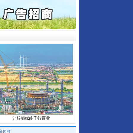
6家美国实体采取反制措..
起首例对外贸易国家安全..
通报西安赛格商场坠亡事件
产可执”到“全额执行”
检抗诉的疑难复杂刑事案件
行业协会接连发公告
5死1伤，四川省安委会挂..
让核能赋能千行百业
/新闻网