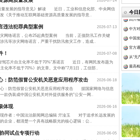
资源高质量发展
2026-07-14
传销头
量发展的指导意见》解读 近日，工业和信息化部、中央网信
四川省
今日
发《关于推动互联网基础资源高质量发展的指导意..
中方对
言违法犯罪典型案例
2026-07-13
中国发
涉灾网络谣言，公布25起典型案例 当前，正值防汛工作关键
官方
涉汛等涉灾网络谣言，严重干扰防汛救灾工作，造成..
从“无
件！
2026-07-08
最高
驾芯片自主化率不低于70%"系谣言 近日，有网民发布题为
事故致
化率不低于70%》的文章。文中称"7月1日，工信部..
近期涉
心：防范假冒公安机关恶意应用程序攻击
2026-06-18
半生相
心：防范假冒公安机关恶意应用程序攻击 据国家网络与信息
一款伪装成中国公安机关对外提供服务的"公安一网..
一纸欠
26万
极体现
2026-06-16
杨天
体现作者：中国法治新闻网总编辑 亓淦玉 对于追求长远发展的
的企业，都清楚一个具有战略眼光的核心逻辑：公..
传销头
四川省
省协同试点专项行动
2026-06-05