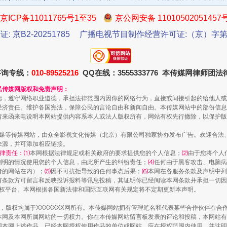
京ICP备11011765号1至35
京公网安备 11010502051457
证: 京B2-20251785
广播电视节目制作经营许可证:（京）字第3
咨询专线：
010-89525216
QQ在线：3555333776 本传媒网律师团
民传媒网版权和免责声明：
德，遵守网络职业道德，承担法律范围内因你的网络行为，直接或间接引起的给他人或
经济责任。维护各国宪法，保障公民的言论自由和新闻自由。本传媒网站中的部份信息
一批国家标准开始实施
请来函来电说明本网站提供内容系本人或法人版权所有，网站有权先行撤除，以保护版
传媒等传媒网站，由众全影视文化传媒（北京）有限公司独家协办发布广告。欢迎合法
来源，并可添加相应链接。
律责任：⑴
本网根据法律规定或相关政府的要求提供您的个人信息；
⑵
由于您将个人
列明的情况使用您的个人信息，由此所产生的纠纷责任；
⑷
任何由于黑客攻击、电脑病
者的网站在内）；
⑸
因不可抗拒导致的任何事态后果；
⑹
本网在各服务条款及声明中列
有条款方可留言和反映投诉报料等讯息投稿，其证明你已经阅读本网条款并承担一切因
语权平台。本网根据各国新法律和国际互联网有关规定将不定期更新本声明。
作品，版权均属于XXXXXXX网所有。本传媒网站拥有管理笔名和代表某些合作伙伴在
本网及本网所属网站的一切权力。你在本传媒网站留言板发表的评论和投稿，本网站有
本网上述作品。已经本网授权使用作品的单位或网站，应在授权范围内使用，并注明“来