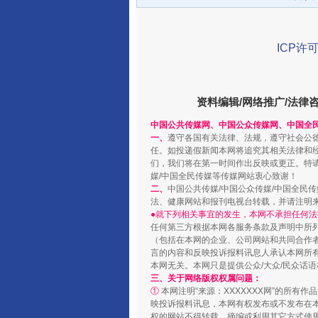
ICP许可
资料编辑/网络推广/法律
中国公共传媒网、中国公众传媒网、中国全
一、
遵守各国有关法律、法规，遵守社会公
任。如投递假新闻本网将追究其相关法律和
千年窑火 生生不息
们，我们将在第一时间作出反映或更正。特
媒/中国全民传媒等传媒网站衷心致谢！
二、
中国公共传媒/中国公众传媒/中国全民
法、健康网站和报刊电视台转载，并请注明
●就下列相关事宜的发生，本网不承担任何法
任何第三方根据本网各服务条款及声明中所
（包括在本网的企业、公司网站和共同合作
言的内容和反映投诉报料讯息人承认本网所
本网无关。本网只是提供公众/大众/民众话
三、关于网络版权权属问题：
①
本网注明“来源：XXXXXXX网”的所有
映投诉报料讯息，本网有权发布或不发布在
权的网站不得转载、摘编或利用其它方式使用