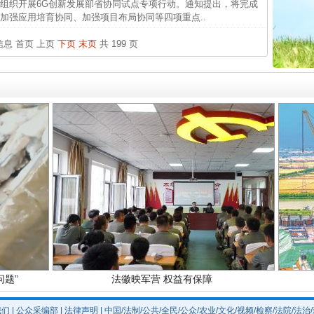
中方对
织开展6G创新发展部省协同试点专项行动。通知提出，将完成
加强应用培育协同、加强项目布局协同等四项重点..
中国发
条信息
首页
上页
下页
末页
共 199 页
官方
从“无
最高
实
一纸欠条伤亲情 巡回调解促和解..
事故致
题”
法徽映军营 权益有保障
我们
|
公众采编部
|
法律声明
| 中国/法制/公共/全民/公众/农业/文化/视频/检察/法院/法治