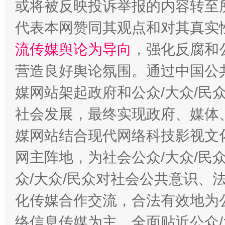
或将被反映投诉举报的内容转至
完善运行机制助力责任有效落实
一纸欠条
代表本网赞同其观点和对其真实
流传媒舆论为导向
，强化反腐和
营造良好舆论氛围。通过中国公共
媒网站架起政府和公众/大众/民
社会发展，最终实现政府、媒体、
媒网站结合现代网络科技影视文
东山县通报“牛蛙产品抗生素超标问题”
法
网主阵地，为社会公众/大众/民
众/大众/民众对社会公共意识、
化传媒合作交流，合法有效地为公
络信息传媒为主，全面贴近公众/