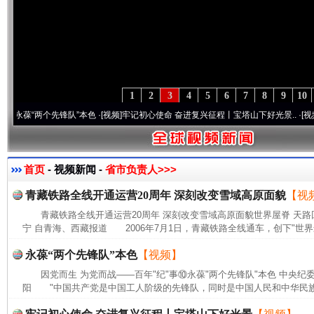
1
2
3
4
5
6
7
8
9
10
“两个先锋队”本色
·[视频]
牢记初心使命 奋进复兴征程丨宝塔山下好光景..
·[视频]
因党而
首页
- 视频新闻 -
省市负责人>>>
青藏铁路全线开通运营20周年 深刻改变雪域高原面貌
【视
青藏铁路全线开通运营20周年 深刻改变雪域高原面貌世界屋脊 天路
宁 自青海、西藏报道 2006年7月1日，青藏铁路全线通车，创下"世界
永葆“两个先锋队”本色
【视频】
因党而生 为党而战——百年"纪"事⑩永葆"两个先锋队"本色 中央纪
阳 "中国共产党是中国工人阶级的先锋队，同时是中国人民和中华民族的