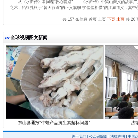
从《水浒传》看间谍"攻心套路" 《水浒传》中梁山聚义的故事广
之术，始终扎根于"替天行道"的正义旗帜与"惺惺相惜"的江湖道义，其中蕴
完善运行机制助力责任有效落实
一纸欠条
共 157 条信息
首页
上页
下页
末页
共 20 
全球视频图文新闻
东山县通报“牛蛙产品抗生素超标问题”
法
关于我们
|
公众采编部
|
法律声明
| 中国