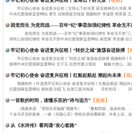
牢记初心使命 奋进复兴征程丨宝塔山下好光景
【视频】
牢记初心使命 奋进复兴征程丨宝塔山下好光景 延安精神历久弥新 
中央纪委国家监委网站 瞿芃 自陕西延安报道 视频制作 李诚贤 韩育霖 王
因党而生 为党而战——百年“纪”事⑧加强纪律性 革命无不
因党而生 为党而战——百年"纪"事⑧加强纪律性 革命无不胜"三
得民心加强纪律性 革命无不胜中央纪委国家监委网站 郝思斯 李灵娜 自江
牢记初心使命 奋进复兴征程丨“转折之城”激荡奋进脉搏
【
牢记初心使命 奋进复兴征程丨"转折之城"激荡奋进脉搏 视频制作丨叶
脉搏中央纪委国家监委网站 文子玉 自贵州遵义报道 巍巍大娄山，汤汤
牢记初心使命 奋进复兴征程丨红船起航处 潮起向未来
【视
视频制作丨叶源昊牢记初心使命 奋进复兴征程丨红船起航处 潮起向
纪委国家监委网站 黄秋霞 刘廷飞 自浙江嘉兴报道 开栏的话： 202
一首歌的时间，读懂乐至的“诗与远方”
【视频】
（视频来源："资阳乐至融媒"视频号） "桑都田园，袅袅炊烟…
个金马开启的新春，一曲《乐随心至》悄然在朋友圈刷屏。许多人说，这首
从《水浒传》看间谍“攻心套路”