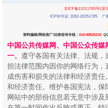
京ICP备11011765号1至3
ICP许可证: 京B2-20251785
广
千年窑火 生生不息
一
资料编辑/网络推广/法律咨询专线：
010-89525216
QQ
中国公共传媒网、中国公众传媒
一、
遵守各国有关法律、法规，
担法律范围内因你的网络行为，
成伤害和损失的法律和经济责任
和经济责任。维护各国宪法，保
网站中的部份信息若无意中涉及
揭开“小金库”的免责幌子
在第一时间作出反映或更正。特