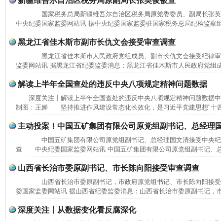
新疆维吾尔自治区税务局原副局长张英俊被查
国家税务总局新疆维吾尔自治区税务局原党委委员、副局长张
中央纪委国家监委网站讯 据中央纪委国家监委驻国家税务总局纪检监察组
黑龙江省佳木斯市副市长仇文会接受审查调查
黑龙江省佳木斯市人民政府党组成员、副市长仇文会接受纪律
监委网站讯 据黑龙江省纪委监委消息：黑龙江省佳木斯市人民政府党组成
解读上半年全国查处的违反中央八项规定精神问题数据
深度关注丨解读上半年全国查处的违反中央八项规定精神问题数据中
制图：王婵 坚持推进作风建设常态化长效化，是习近平党建思想"十四个
主动投案！中国五矿集团有限公司原党组副书记、总经理
中国五矿集团有限公司原党组副书记、总经理国文清接受中央纪
查 中央纪委国家监委网站讯 中国五矿集团有限公司原党组副书记、总
山西省长治市委原副书记、市长陈向阳接受审查调查
山西省长治市委原副书记，市政府原党组书记、市长陈向阳接
委国家监委网站讯 据山西省纪委监委消息：山西省长治市委原副书记，市
深度关注丨从数据变化看反腐深化