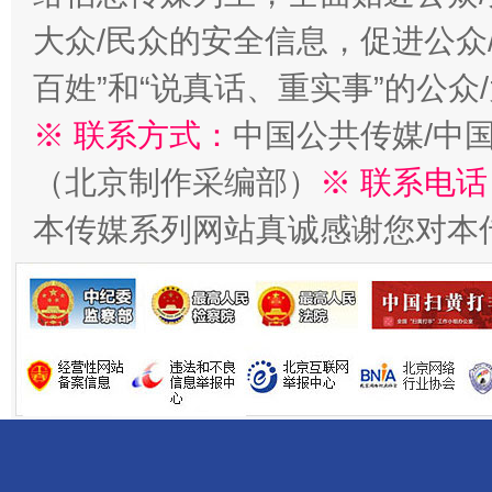
大众/民众的安全信息，促进公众
百姓”和“说真话、重实事”的公众
千年窑火 生生不息
一
※ 联系方式：
中国公共传媒/中
（北京制作采编部）
※ 联系电话
本传媒系列网站真诚感谢您对本
揭开“小金库”的免责幌子