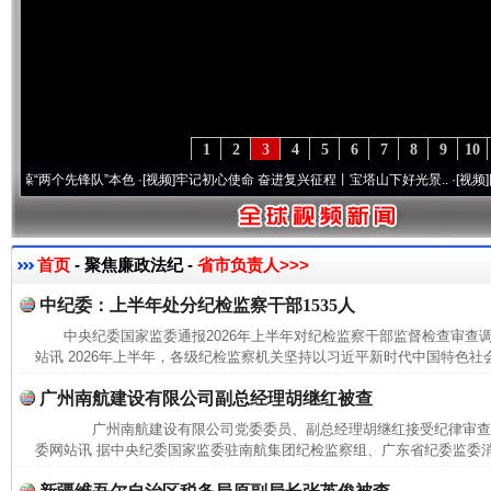
1
2
3
4
5
6
7
8
9
10
两个先锋队”本色
·[视频]
牢记初心使命 奋进复兴征程丨宝塔山下好光景..
·[视频]
因党而生
首页
- 聚焦廉政法纪 -
省市负责人>>>
中纪委：上半年处分纪检监察干部1535人
中央纪委国家监委通报2026年上半年对纪检监察干部监督检查审
站讯 2026年上半年，各级纪检监察机关坚持以习近平新时代中国特色社会
广州南航建设有限公司副总经理胡继红被查
广州南航建设有限公司党委委员、副总经理胡继红接受纪律审
委网站讯 据中央纪委国家监委驻南航集团纪检监察组、广东省纪委监委消