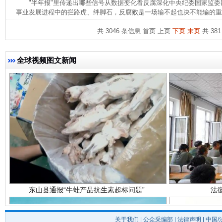
"半年报"里传递出哪些信号从数据变化看反腐深化中央纪委国家监
事业发展进程中的拦路虎、绊脚石，反腐败是一场输不起也决不能输的重大
完善运行机制助力责任有效落实
一纸欠条
共 3046 条信息
首页
上页
下页
末页
共 381
全球视频图文新闻
东山县通报“牛蛙产品抗生素超标问题”
法
关于我们
|
公众采编部
|
法律声明
| 中国