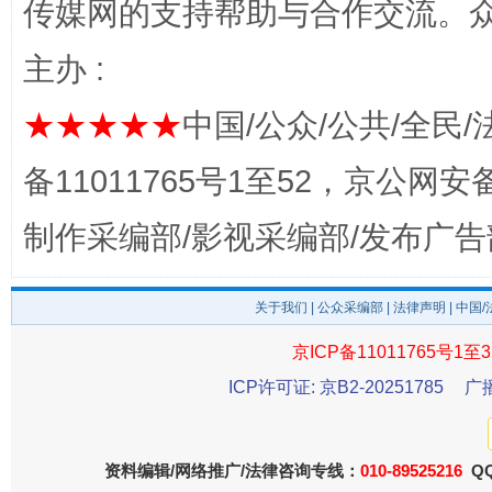
完善运行机制助力责任有效落实
一纸欠条
传媒网的支持帮助与合作交流。
主办 :
★★★★★
中国/公众/公共/全民/
备11011765号1至52，京公网安备：
制作采编部/影视采编部/发布广告
东山县通报“牛蛙产品抗生素超标问题”
法
关于我们
|
公众采编部
|
法律声明
| 中国
京ICP备11011765号1至3
ICP许可证: 京B2-20251785
广
资料编辑/网络推广/法律咨询专线：
010-89525216
QQ