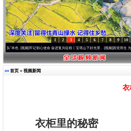
1
2
3
4
5
6
7
8
9
10
·[视频]
牢记初心使命 奋进复兴征程丨宝塔山下好光景..
·[视频]
因党而生 为党而战——百
首页
»
视频新闻
衣
衣柜里的秘密