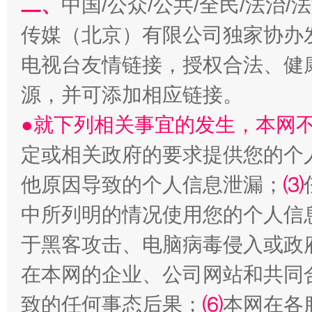
二、
中国/公众/公共/全民/法治
传媒（北京）有限公司独家协办
电视台友情链接，授权合法、健
源，并可添加相应链接。
受贿1.44亿！段成刚被判无期
从幼儿
●就下列相关事宜的发生，本网
定或相关政府的要求提供您的个
他原因导致的个人信息泄漏；
⑶
中所列明的情况使用您的个人信
于黑客攻击、电脑病毒侵入或政
在本网的企业、公司网站和共同
致的任何事态后果；
全民健身五年计划来了！等你上场
⑹
本网在各