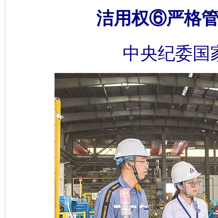
洁用权⑥严格管
中央纪委国