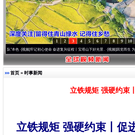
1
2
3
4
5
6
7
8
9
10
·[视频]
牢记初心使命 奋进复兴征程丨宝塔山下好光景..
·[视频]
因党而生 为党而战——百
首页
»
时事新闻
立铁规矩 强硬约束
立铁规矩 强硬约束丨促