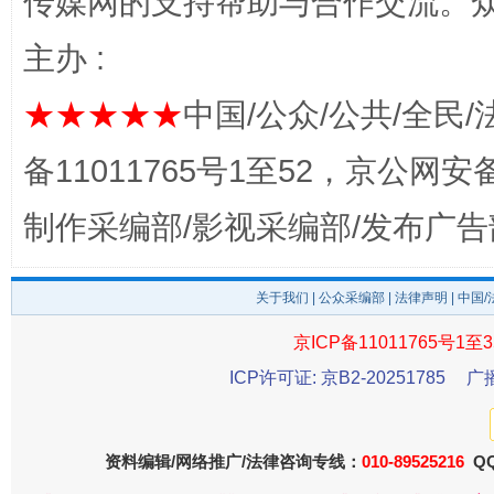
传媒网的支持帮助与合作交流。
揭开“小金库”的免责幌子
主办 :
★★★★★
中国/公众/公共/全民/
备11011765号1至52，京公网安备：
制作采编部/影视采编部/发布广告
关于我们
|
公众采编部
|
法律声明
| 中国
受贿1.44亿！段成刚被判无期
从幼儿
京ICP备11011765号1至3
ICP许可证: 京B2-20251785
广
资料编辑/网络推广/法律咨询专线：
010-89525216
QQ