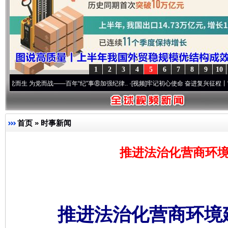
1
2
3
4
5
6
7
8
9
10
为党而战——百年“纪”事⑧加强纪律..
·[视频]
牢记初心使命 奋进复兴征程丨“转折之城”激
首页
»
时事新闻
推进法治化营商环境
推进法治化营商环境建