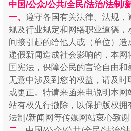
中国/公众/公共/全民/法治/法
一、
遵守各国有关法律、法规，
规及行业规定和网络职业道德，
全民健身五年计划来了！等你上场
间接引起的给他人或（单位）造
递假新闻造成社会影响的，本网
国宪法，保障公民的言论自由和
无意中涉及到您的权益，请及时
或更正。特请来函来电说明本网
站有权先行撤除，以保护版权拥有者
阿坝州三大球赛在茂县开幕
规模最
法制/新闻网等传媒网站衷心致谢
二、
中国/公众/公共/全民/法治