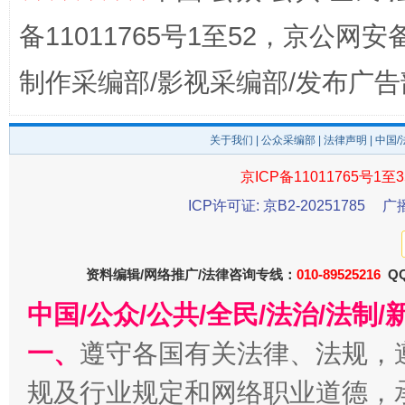
备11011765号1至52，京公网安备：
制作采编部/影视采编部/发布广告
受贿1.44亿！段成刚被判无期
从幼儿
关于我们
|
公众采编部
|
法律声明
| 中国
京ICP备11011765号1至3
ICP许可证: 京B2-20251785
广
资料编辑/网络推广/法律咨询专线：
010-89525216
QQ
中国/公众/公共/全民/法治/法
一、
遵守各国有关法律、法规，
全民健身五年计划来了！等你上场
规及行业规定和网络职业道德，