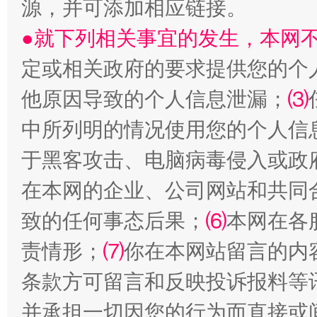
源，并可添加相应链接。
国家大学科技园优化重塑工作
●就下列相关事宜的发生，本网
定或相关政府的要求提供您的个
他原因导致的个人信息泄漏；
⑶
中所列明的情况使用您的个人信
于黑客攻击、电脑病毒侵入或政
在本网的企业、公司网站和共同
扯下公款旅游的“隐身衣”
如何以同
致的任何事态后果；
⑹
本网在各
责情形；
⑺
你在本网站留言的内
条款方可留言和反映投诉报料等
并承担一切因您的行为而直接或