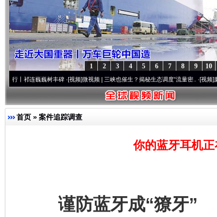
1
2
3
4
5
6
7
8
9
10
连巍巍树丰碑
·[视频]
微视频 | 三峡也催生？揭秘生态调度“流量密..
·[视频]
廉洁文化中国行
首页
»
案件追踪调查
你的蓝牙耳机正
谨防蓝牙成“獠牙”