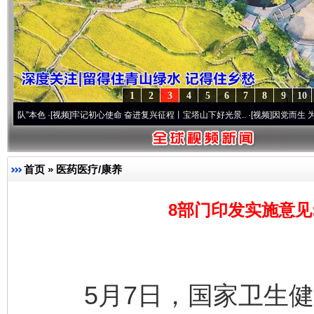
1
2
3
4
5
6
7
8
9
10
色
·[视频]
牢记初心使命 奋进复兴征程丨宝塔山下好光景..
·[视频]
因党而生 为党而战——
首页
»
医药医疗/康养
8部门印发实施意见
5月7日，国家卫生健