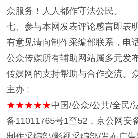
众服务！人人都作守法公民。
七、参与本网发表评论感言即表明
有意见请向制作采编部联系，电话：0
公众传媒所有辅助网站属多元发
揭开“小金库”的免责幌子
传媒网的支持帮助与合作交流。
主办 :
★★★★★
中国/公众/公共/全民/
备11011765号1至52，京公网安备：
制作采编部/影视采编部/发布广告