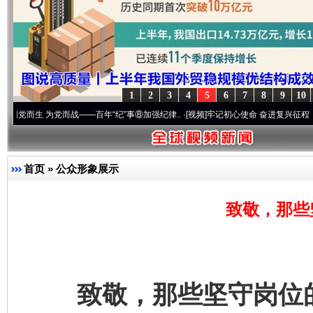
1
2
3
4
5
6
7
8
9
10
而战——百年“纪”事⑧加强纪律..
·[视频]
牢记初心使命 奋进复兴征程丨“转折之城”激荡.
首页
»
公众形象展示
致敬，那些
致敬，那些坚守岗位