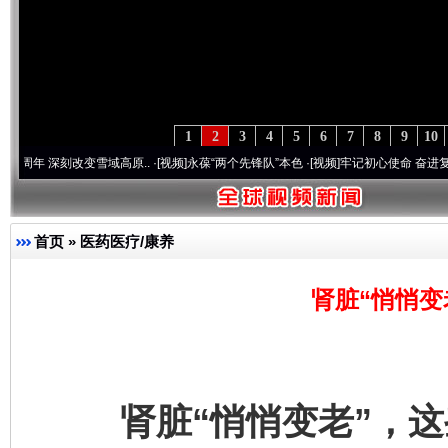
1
2
3
4
5
6
7
8
9
10
 深刻改变雪域高原..
·[视频]
永葆“两个先锋队”本色
·[视频]
牢记初心使命 奋进复兴征程
首页
»
医药医疗/康养
肾脏“悄悄变
肾脏“悄悄变老”，这