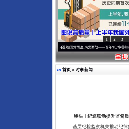
1
2
3
宝塔山下好光景..
·[视频]
因党而生 为党而战——百年“纪”事⑧加强纪律..
·[视频]
牢记初
首页
»
时事新闻
镜头丨纪巡联动提升监督质
基层纪检监察机关推动纪律监