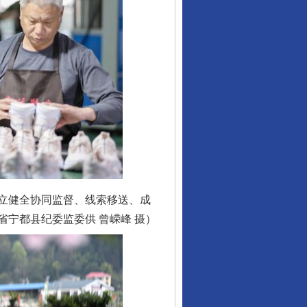
让核能赋能千行百业
立健全协同监督、线索移送、成
宁都县纪委监委供 曾嵘峰 摄）
从数据变化看反腐深化