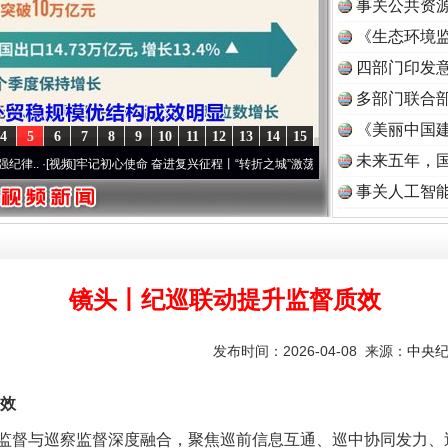
事关公共资
《生态环境监
读
四部门印发
多部门联合部
《美丽中国建
4
5
6
7
8
9
10
11
12
13
14
15
未来五年，
心使命 奋进复兴征程丨“转折之城”激荡..
·[视频]
牢记初心使命 奋进复兴征程丨红船起航
事关人工智
镜头丨纪巡联动提升监督质效
发布时间：2026-04-08 来源：
中央
效
督与巡察监督深度融合，聚焦巡前信息互通、巡中协同发力、