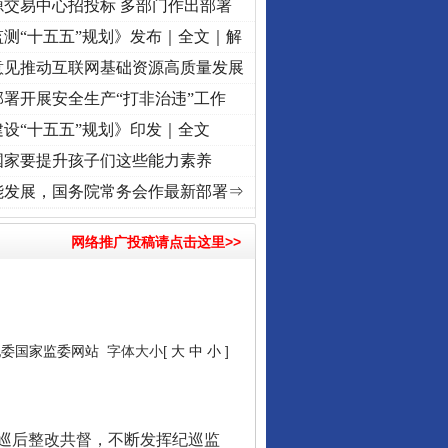
源交易中心招投标 多部门作出部署
测“十五五”规划》发布｜全文｜解
意见推动互联网基础资源高质量发展
署开展安全生产“打非治违”工作
设“十五五”规划》印发｜全文
国家要提升孩子们这些能力素养
处 潮起..
·[视频]
一首歌的时间，读懂乐至的“诗与远方”
·[视频]
从《水浒传》看间谍“
能发展，国务院常务会作最新部署⇒
网络推广投稿请点击这里>>
纪委国家监委网站
字体大小[
大
中
小
]
巡后整改共督，不断发挥纪巡监