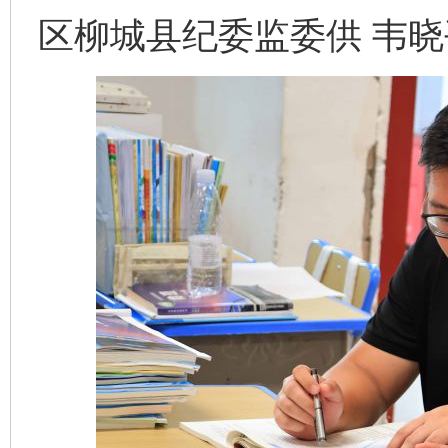
区柳城县纪委监委供 韦晓