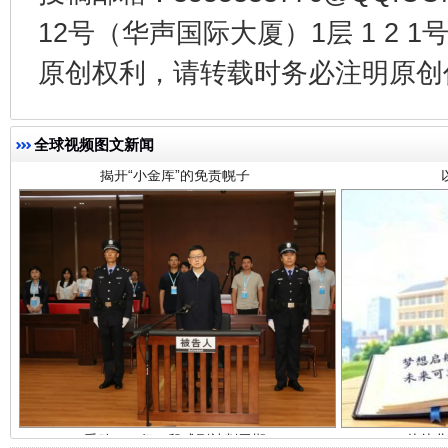
12号（华声国际大厦）1层 1 2
揭开“小金库”的免责幌子
原创权利，请转载时务必注明原创作
全球视频图文新闻
受贿1.44亿！段成刚被判无期
从幼儿