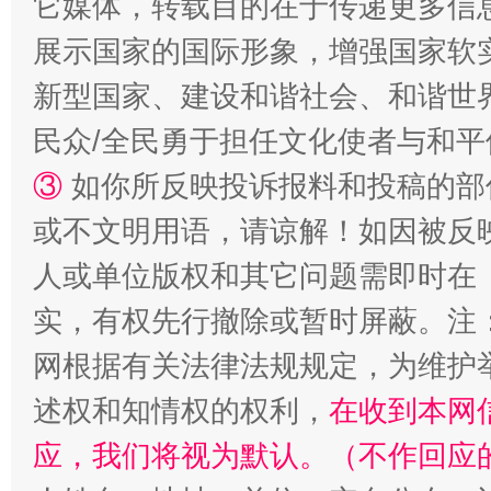
它媒体，转载目的在于传递更多信
展示国家的国际形象，增强国家软
新型国家、建设和谐社会、和谐世界
民众/全民勇于担任文化使者与和
③
如你所反映投诉报料和投稿的部
或不文明用语，请谅解！如因被反
“蜀中异人”王建安的艺术幻境
人或单位版权和其它问题需即时在
实，有权先行撤除或暂时屏蔽。注
网根据有关法律法规规定，为维护
述权和知情权的权利，
在收到本网
应，我们将视为默认。（不作回应