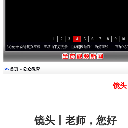
1
2
3
4
5
6
7
8
9
10
奋进复兴征程丨宝塔山下好光景..
·[视频]
因党而生 为党而战——百年“纪”事⑧加强纪律.
首页
»
公众教育
镜头
镜头丨老师，您好