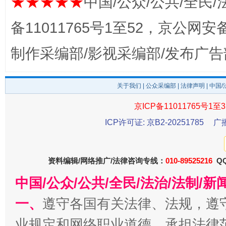
★★★★★
中国/公众/公共/全民/
备11011765号1至52，京公网安备：
制作采编部/影视采编部/发布广告
关于我们
|
公众采编部
|
法律声明
| 中国
千年窑火 生生不息
一
京ICP备11011765号1至3
ICP许可证: 京B2-20251785
广
资料编辑/网络推广/法律咨询专线：
010-89525216
QQ
中国/公众/公共/全民/法治/法制/
一、
遵守各国有关法律、法规，遵
业规定和网络职业道德，承担法律
揭开“小金库”的免责幌子