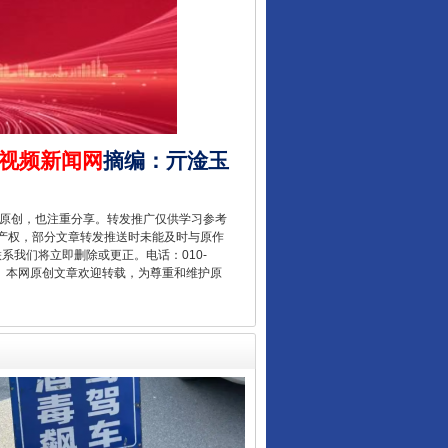
视频新闻网
摘编
：
亓淦玉
从数据变化看反腐深化
重原创，也注重分享。转发推广仅供学习参考
产权，部分文章转发推送时未能及时与原作
联系我们将立即删除或更正。电话：010-
2 1号。本网原创文章欢迎转载，为尊重和维护原
酒驾未被当场查获能处罚吗