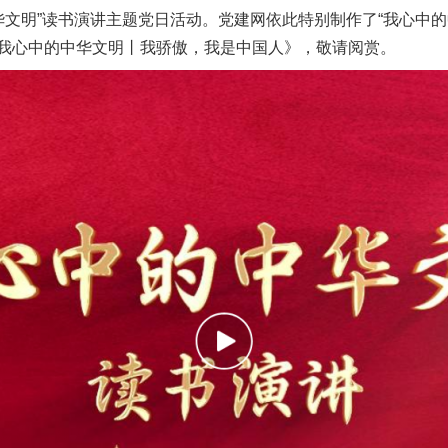
华文明”读书演讲主题党日活动。党建网依此特别制作了“我心中
我心中的中华文明丨我骄傲，我是中国人》，敬请阅赏。
实
一纸欠条伤亲情 巡回调解促和解..
题”
法徽映军营 权益有保障