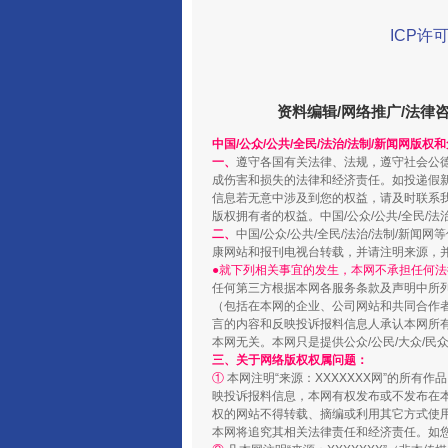
ICP许可
资料编辑/网络推广/法律
中国/公众/公共/全民/法治/法制/新闻网版权
国家大学科技园优化重塑工作
一、
遵守各国有关法律、法规，遵守社会公
成伤害和损失的法律和经济责任。如投递假
信息若无意中涉及到您的权益，请及时联系
版权拥有者的权益。中国/公众/公共/全民/法
二、
中国/公众/公共/全民/法治/法制/
康网站和报刊电视台转载，并请注明来源，
●就下列相关事宜的发生，本网不承担任何法
任何第三方根据本网各服务条款及声明中所
（包括在本网的企业、公司网站和共同合作
言的内容和反映投诉报料信息人承认本网所
本网无关。本网只是提供公众/公民/大众/
三、关于网络版权权属问题：
①
本网注明“来源：XXXXXXX网”的所有
映投诉报料信息，本网有权发布或不发布在
扯下公款旅游的“隐身衣”
权的网站不得转载、摘编或利用其它方式使用
本网将追究其相关法律责任和经济责任。如