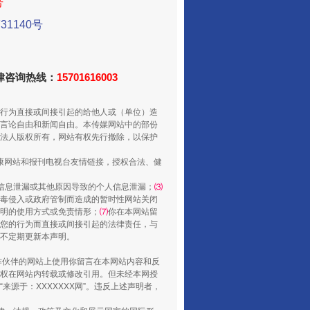
号
1140号
法律咨询热线：
15701616003
山西：不断增强治理腐败综合效能
行为直接或间接引起的给他人或（单位）造
言论自由和新闻自由。本传媒网站中的部份
法人版权所有，网站有权先行撤除，以保护
健康网站和报刊电视台友情链接，授权合法、健
信息泄漏或其他原因导致的个人信息泄漏；
⑶
毒侵入或政府管制而造成的暂时性网站关闭
明的使用方式或免责情形；
⑺
你在本网站留
您的行为而直接或间接引起的法律责任，与
将不定期更新本声明。
合作伙伴的网站上使用你留言在本网站内容和反
权在网站内转载或修改引用。但未经本网授
养老服务师职业资格制度暂行规定
源于：XXXXXXX网”。违反上述声明者，