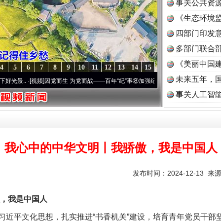
事关公共资
《生态环境监
读
四部门印发
多部门联合部
《美丽中国建
4
5
6
7
8
9
10
11
12
13
14
15
未来五年，
·[视频]
因党而生 为党而战——百年“纪”事⑧加强纪律..
·[视频]
牢记初心使命 奋进复兴征
事关人工智
我心中的中华文明丨我骄傲，我是中国人
发布时间：2024-12-13 来
，我是中国人
平文化思想，扎实推进“书香机关”建设，培育青年党员干部