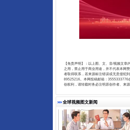
千年窑火 生生不息
【免责声明】：以上图、文、音/视频文章
之用，禁止用于商业用途，并不代表本网赞
者取得联系，若来源标注错误或无意侵犯到您的
89525216。本网投稿邮箱：355533
创权利，请转载时务必注明原创作者、来源：
全球视频图文新闻
揭开“小金库”的免责幌子