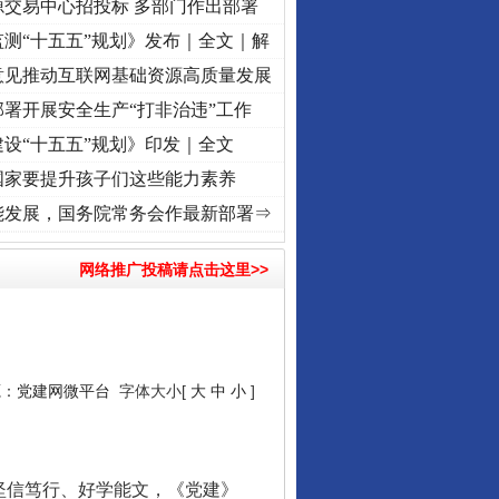
源交易中心招投标 多部门作出部署
测“十五五”规划》发布｜全文｜解
意见推动互联网基础资源高质量发展
署开展安全生产“打非治违”工作
设“十五五”规划》印发｜全文
国家要提升孩子们这些能力素养
程丨“转折之城”激荡..
·[视频]
牢记初心使命 奋进复兴征程丨红船起航处 潮起..
·[视频]
能发展，国务院常务会作最新部署⇒
网络推广投稿请点击这里>>
源：
党建网微平台
字体大小[
大
中
小
]
坚信笃行、好学能文，《党建》