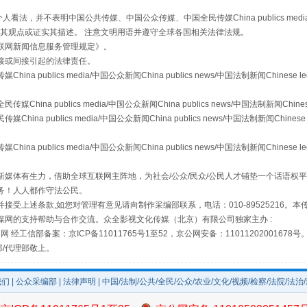
，并不表明中国公共传媒、中国公众传媒、中国全民传媒China publics media/中国公
s等传媒网站同意其观点或证实其描述。 注意文明用语并遵守全球各国相关法律法规。
场
事关残疾人未来5年
联网新闻信息服务管理规定
》。
接或间接引起的法律责任。
publics media/中国公众新闻China publics news/中国法制新闻Chinese l
a publics media/中国公众新闻China publics news/中国法制新闻Chinese
 publics media/中国公众新闻China publics news/中国法制新闻Chinese 
publics media/中国公众新闻China publics news/中国法制新闻Chinese l
媒体有生力，借助全球互联网主阵地，为社会/公众/民众/公民人才铺垫一个话语权平
务！人人都作守法公民。
接受上述条款,如您对管理有意见请向制作采编部联系，电话：010-89525216。
媒网的支持帮助与合作交流。众全影视文化传媒（北京）有限公司独家主办 :
规模最大的光氢储一体化项目
网 经工信部备案：京ICP备11011765号1至52，京公网安备：11011202001678号
部/代理部敬上。
我们
|
公众采编部
|
法律声明
| 中国/法制/公共/全民/公众/农业/文化/视频/检察/法院/法治