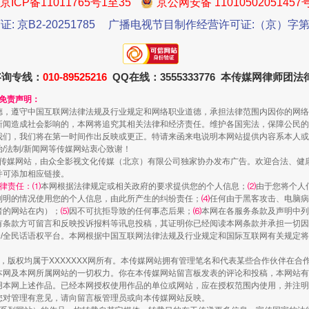
京ICP备11011765号1至35
京公网安备 11010502051457
证: 京B2-20251785
广播电视节目制作经营许可证:（京）字第3
咨询专线：
010-89525216
QQ在线：3555333776 本传媒网律师团
和免责声明：
镜头丨大暑三秋近
德，遵守中国互联网法律法规及行业规定和网络职业道德，承担法律范围内因你的网络
新闻造成社会影响的，本网将追究其相关法律和经济责任。维护各国宪法，保障公民的
我们，我们将在第一时间作出反映或更正。特请来函来电说明本网站提供内容系本人或
治/法制/新闻网等传媒网站衷心致谢！
新闻网等传媒网站，由众全影视文化传媒（北京）有限公司独家协办发布广告。欢迎合法、
并可添加相应链接。
律责任：⑴
本网根据法律规定或相关政府的要求提供您的个人信息；
⑵
由于您将个人
列明的情况使用您的个人信息，由此所产生的纠纷责任；
⑷
任何由于黑客攻击、电脑病
者的网站在内）；
⑸
因不可抗拒导致的任何事态后果；
⑹
本网在各服务条款及声明中列
有条款方可留言和反映投诉报料等讯息投稿，其证明你已经阅读本网条款并承担一切因
民众/全民话语权平台。本网根据中国互联网法律法规及行业规定和国际互联网有关规定
作品，版权均属于XXXXXXX网所有。本传媒网站拥有管理笔名和代表某些合作伙伴在
本网及本网所属网站的一切权力。你在本传媒网站留言板发表的评论和投稿，本网站有
如何以同查同治破解风腐交织难题
本网上述作品。已经本网授权使用作品的单位或网站，应在授权范围内使用，并注明“来
您对管理有意见，请向留言板管理员或向本传媒网站反映。