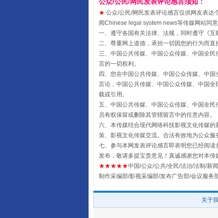
公众/公民/网民发表评论感言须知：
★
公众/公民/网民发表评论感言仅供网友表达个人看法
闻Chinese legal system new
全民健身五年计划来了！等你上
一、遵守各国有关法律、法规，同时遵守《
互
二、尊重网上道德，承担一切因您的行为而直
三、中国公共传媒、中国公众传媒、中国全民传媒China 
言的一切权利。
四、您在中国公共传媒、中国公众传媒、中国全民传媒Chin
言论，中国公共传媒、中国公众传媒、中国全民传媒China
载或引用。
五、中国公共传媒、中国公众传媒、中国全民传媒China 
员有权保留或删除其管辖留言中的任意内容。
六、本传媒结合现代网络科技影视文化传媒的新
策、影视文化传媒交流。合法有效地为公众服
七、参与本网发表评论感言即表明您已经阅读并
发布，敬请多提宝贵意见！真诚感谢您对本传
阿坝州三大球赛在茂县开幕
★★★★★
中国/公众/公共/全民/法治/法制/新闻
制作采编部/影视采编部/发布广告部/会议服务
关于