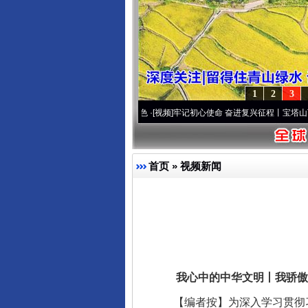
1
2
3
.
·[视频]
永葆“两个先锋队”本色
·[视频]
牢记初心使命 奋进复兴征程丨宝塔山下好光景..
首页
»
视频新闻
我心中的中华文明丨我骄傲
【编者按】为深入学习贯彻习近